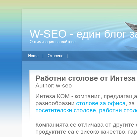
W-SEO - един блог 
Оптимизация на сайтове
Home
Относно
Работни столове от Интез
Author: w-seo
Интеза КОМ - компания, предлагаща
разнообразни
столове за офиса
, за
посетителски столове, работни стол
Компанията се отличава от другите с
продуктите са с високо качество, га