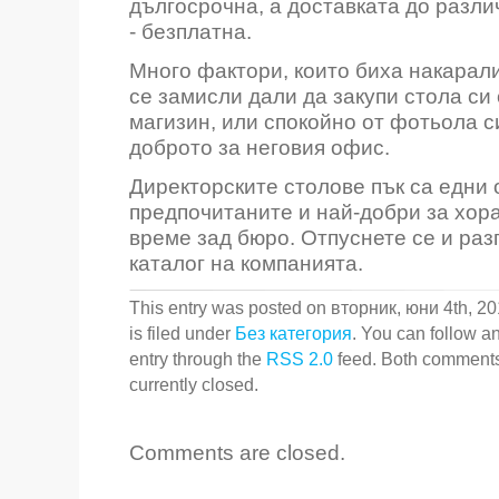
дългосрочна, а доставката до разли
- безплатна.
Много фактори, които биха накарали
се замисли дали да закупи стола си 
магизин, или спокойно от фотьола с
доброто за неговия офис.
Директорските столове пък са едни 
предпочитаните и най-добри за хор
време зад бюро. Отпуснете се и раз
каталог на компанията.
This entry was posted on вторник, юни 4th, 20
is filed under
Без категория
. You can follow a
entry through the
RSS 2.0
feed. Both comments
currently closed.
Comments are closed.